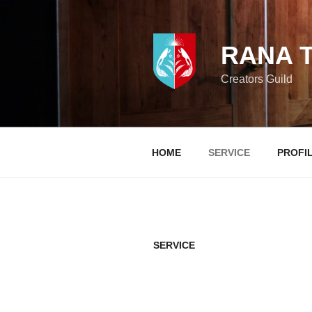
コ
ン
テ
RANA
ン
ツ
Creators Guild
へ
ス
キ
ッ
HOME
SERVICE
PROFI
プ
SERVICE